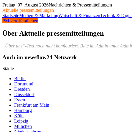
Freitag, 07. August 2026
Nachrichten & Pressemitteilungen
Aktuelle pressemitteilungen
Startseite
Medien & Marketing
Wirtschaft & Finanzen
Technik & Digita
PM veröffentlichen
Über
Aktuelle pressemitteilungen
„Über uns“-Text noch nicht konfiguriert. Bitte im Admin unter /admin/
Auch im newsflow24-Netzwerk
Städte
Berlin
Dortmund
Dresden
Düsseldorf
Essen
Frankfurt am Main
Hamburg
Köln
Leipzig
München
Niedersachsen